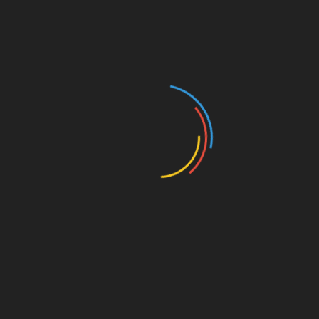
os caminando por el jardín a la hora fresca de la tarde.
resencia detrás de los árboles del jardín.
¿Dónde estás?