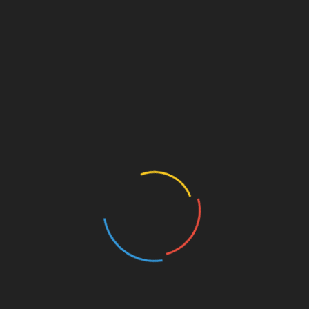
una sed taan intensa que hasta me asusté
un poco, casi no podía respirar; usualmente
me hidrato bien
Leer Mas
Música
Noticias
Fallece Ron Kenoly: