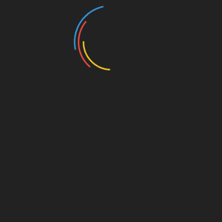
Facebook
Twitter
Pinterest
Linkedin
Navegación
De dónde viene mi ayuda?
de
Fallece Ron Kenoly: Líder de adoración de la
entradas
música cristiana
PUBLICACIONES RELACIONADAS