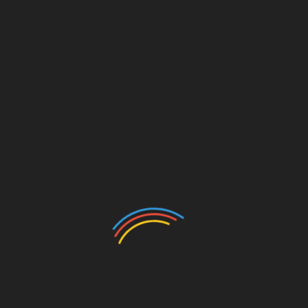
entos que están juntos pero no necesariamente en
l cual se refiere a individuos que están juntos,
tivo. Es por esto que cuando leo relatos como este de
de que el llamado de Dios y su voluntad es que
st
Linkedin