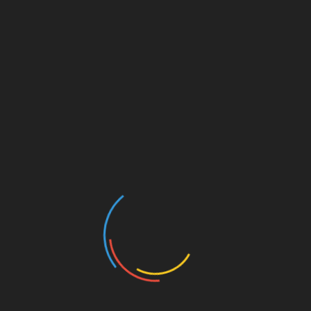
Pinterest
Linkedin
Navegación
Marcos Witt y Thalia estrenan «Nació la
luz», canción navideña
de
entradas
Agradecidos
PUBLICACIONES RELACIONADAS
ECCOS y Un Corazón celebran el amor
restaurador del Padre con Ojos de amor
julio 22, 2026