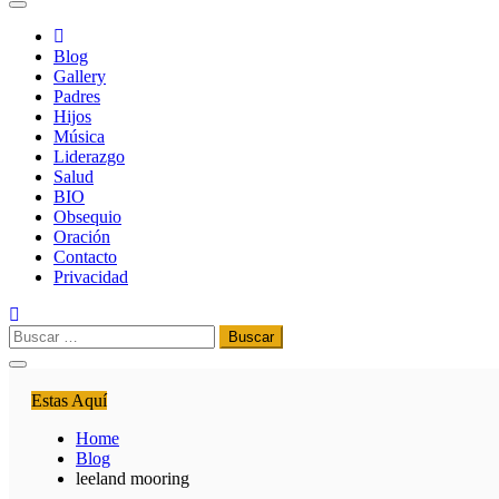
Blog
Gallery
Padres
Hijos
Música
Liderazgo
Salud
BIO
Obsequio
Oración
Contacto
Privacidad
Buscar:
Estas Aquí
Home
Blog
leeland mooring